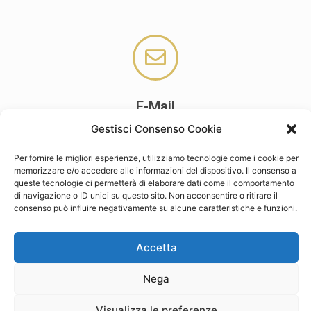
E-Mail
cpa.settingmanagement@gmail.com
Gestisci Consenso Cookie
Per fornire le migliori esperienze, utilizziamo tecnologie come i cookie per
memorizzare e/o accedere alle informazioni del dispositivo. Il consenso a
queste tecnologie ci permetterà di elaborare dati come il comportamento
di navigazione o ID unici su questo sito. Non acconsentire o ritirare il
consenso può influire negativamente su alcune caratteristiche e funzioni.
Accetta
Nega
Privacy Policy
Visualizza le preferenze
Copyright © 2026 | Studio Cpa-NEDI Setting and Management - Via Cervese 90 - 47522 Cesena