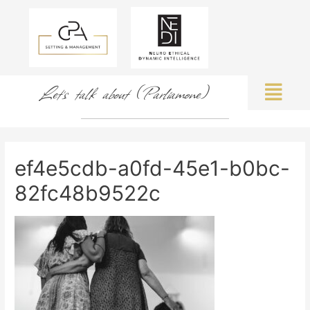
Let's talk about (Parliamone)
ef4e5cdb-a0fd-45e1-b0bc-
82fc48b9522c