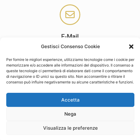
E-Mail
cpa.settingmanagement@gmail.com
Gestisci Consenso Cookie
Per fornire le migliori esperienze, utilizziamo tecnologie come i cookie per
memorizzare e/o accedere alle informazioni del dispositivo. Il consenso a
queste tecnologie ci permetterà di elaborare dati come il comportamento
di navigazione o ID unici su questo sito. Non acconsentire o ritirare il
consenso può influire negativamente su alcune caratteristiche e funzioni.
Accetta
Nega
Privacy Policy
Visualizza le preferenze
Copyright © 2026 | Studio Cpa-NEDI Setting and Management - Via Cervese 90 - 47522 Cesena
(FC) - P.IVA 04541660405