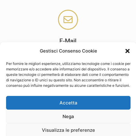
E-Mail
cpa.settingmanagement@gmail.com
Gestisci Consenso Cookie
Per fornire le migliori esperienze, utilizziamo tecnologie come i cookie per
memorizzare e/o accedere alle informazioni del dispositivo. Il consenso a
queste tecnologie ci permetterà di elaborare dati come il comportamento
di navigazione o ID unici su questo sito. Non acconsentire o ritirare il
consenso può influire negativamente su alcune caratteristiche e funzioni.
Accetta
Nega
Privacy Policy
Visualizza le preferenze
Copyright © 2026 | Studio Cpa-NEDI Setting and Management - Via Cervese 90 - 47522 Cesena
(FC) - P.IVA 04541660405